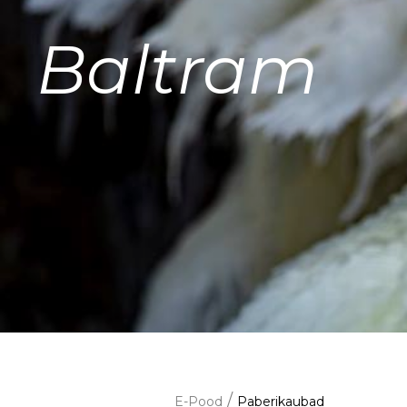
Baltram
/
E-Pood
Paberikaubad