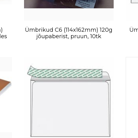
)
Ümbrikud C6 (114x162mm) 120g
Üm
les
jõupaberist, pruun, 10tk