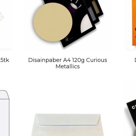
25tk
Disainpaber A4 120g Curious
Metallics