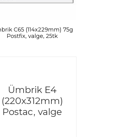
brik C65 (114x229mm) 75g
Postfix, valge, 25tk
Ümbrik E4
(220x312mm)
Postac, valge