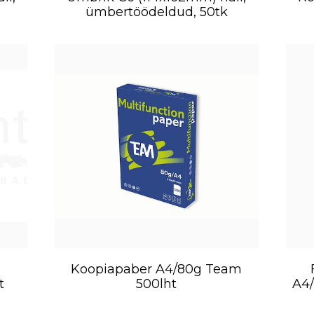
ümbertöödeldud, 50tk
Koopiapaber A4/80g Team
t
500lht
A4/