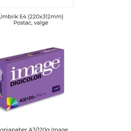
Ümbrik E4 (220x312mm)
Postac, valge
opiapaber A3/120g Image