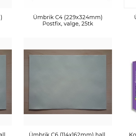
)
Ümbrik C4 (229x324mm)
Postfix, valge, 25tk
ll,
Ümbrik C6 (114x162mm) hall,
Ko