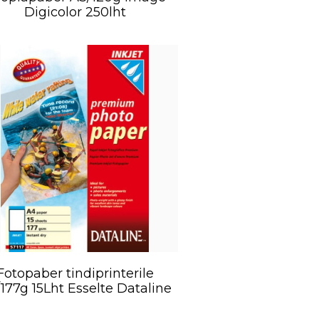
Digicolor 250lht
Fotopaber tindiprinterile
177g 15Lht Esselte Dataline