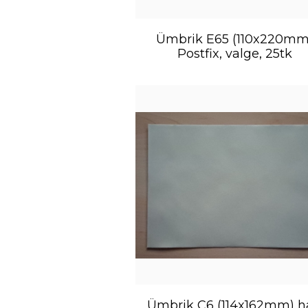
Ümbrik E65 (110x220mm
Postfix, valge, 25tk
Ümbrik C6 (114x162mm) ha