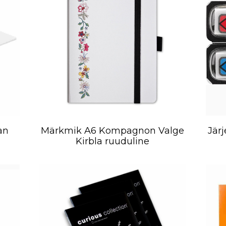
an
Märkmik A6 Kompagnon Valge
Järj
Kirbla ruuduline