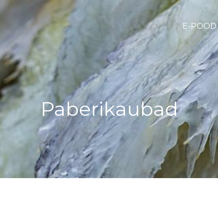
E-POOD
Paberikaubad