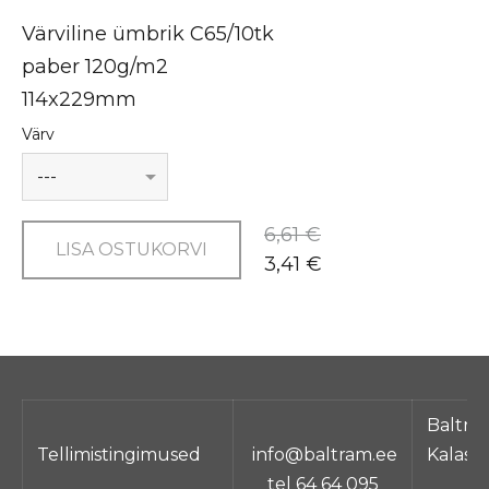
Värviline ümbrik C65/10tk
paber 120g/m2
114x229mm
Värv
6,61 €
LISA OSTUKORVI
3,41 €
Baltra
Tellimistingimused
info@baltram.ee
Kalasa
tel 64 64 095