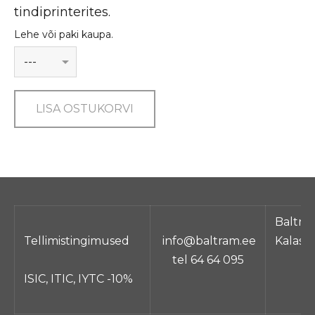
tindiprinterites.
Lehe või paki kaupa.
LISA OSTUKORVI
Baltra
Tellimistingimused
info@baltram.ee
Kalasa
tel 64 64 095
ISIC, ITIC, IYTC -10%
Ta