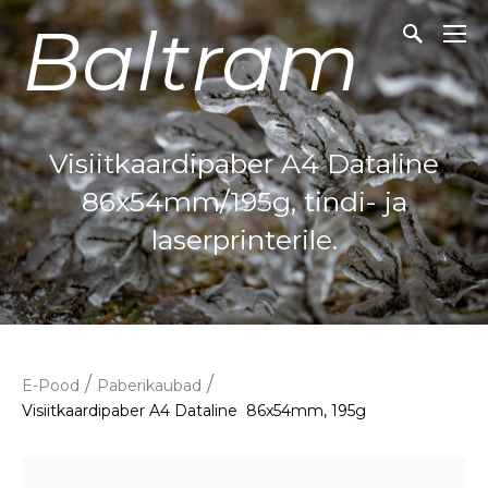
Baltram
Visiitkaardipaber A4 Dataline
86x54mm/195g, tindi- ja
laserprinterile.
/
/
E-Pood
Paberikaubad
Visiitkaardipaber A4 Dataline 86x54mm, 195g