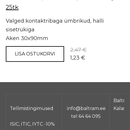
25tk
Valged kontaktribaga ümbrikud, halli
sisetrükiga
Aken 30x90mm
2,47 €
LISA OSTUKORVI
1,23 €
Baltra
Tellimistingimused
info@baltram.ee
Kalasa
tel 64 64 095
ISIC, ITIC, IYTC -10%