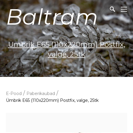
Baltram
Ümbrik E65 (110x220mm) Postfix,
valge, 25tk
/
/
E-Pood
Paberikaubad
Ümbrik E65 (110x220mm) Postfix, valge, 25tk