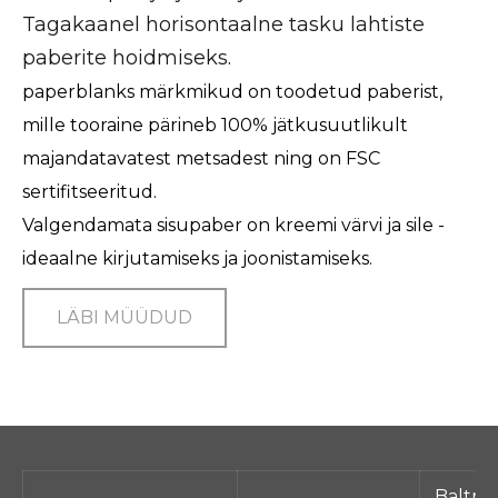
Tagakaanel horisontaalne tasku lahtiste
paberite hoidmiseks.
paperblanks märkmikud on toodetud paberist,
mille tooraine pärineb 100% jätkusuutlikult
majandatavatest metsadest ning on FSC
sertifitseeritud.
Valgendamata sisupaber on kreemi värvi ja sile -
ideaalne kirjutamiseks ja joonistamiseks.
LÄBI MÜÜDUD
Baltra