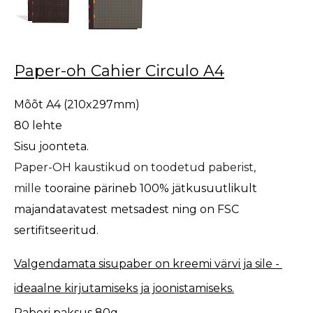
Paper-oh Cahier Circulo A4
Mõõt A4 (210x297mm)
80 lehte
Sisu joonteta.
Paper-OH kaustikud on toodetud paberist,
mille
tooraine pärineb 100% jätkusuutlikult
majandatavatest metsadest ning on FSC
sertifitseeritud.
Valgendamata sisupaber on kreemi värvi ja sile -
ideaalne kirjutamiseks ja joonistamiseks.
Paberi paksus 80g.