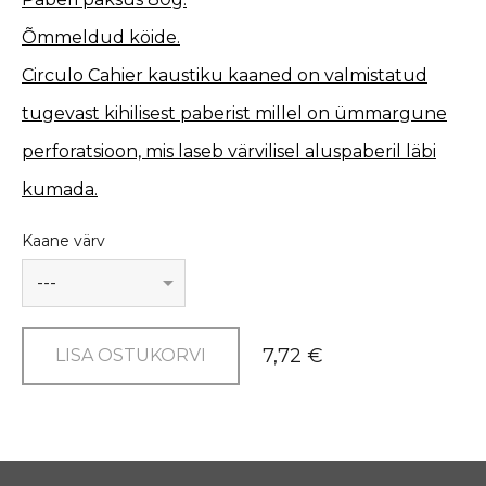
Õmmeldud köide.
Circulo Cahier kaustiku kaaned on valmistatud
tugevast kihilisest paberist millel on ümmargune
perforatsioon, mis laseb värvilisel aluspaberil läbi
kumada.
Kaane värv
7,72 €
LISA OSTUKORVI