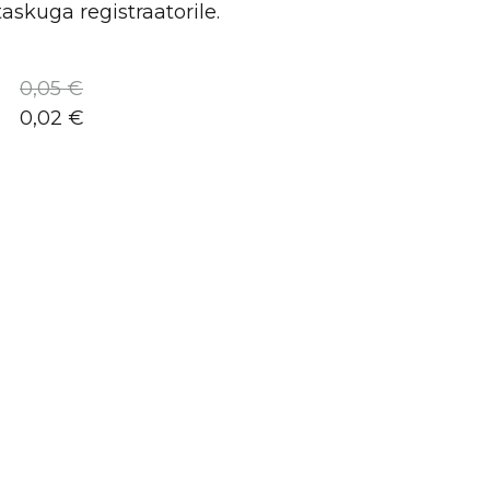
skuga registraatorile.
0,05 €
0,02 €