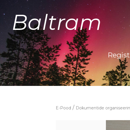
Baltram
Regist
/
E-Pood
Dokumentide organiseeri