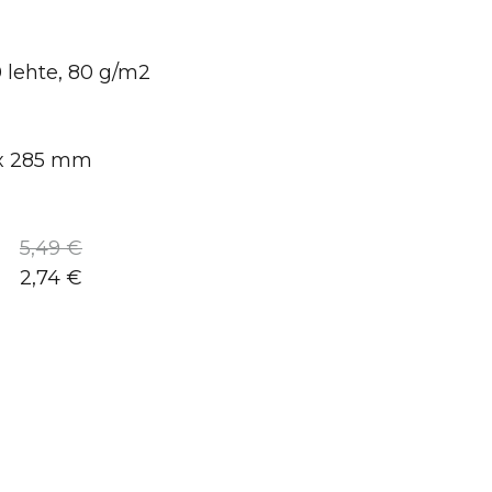
 lehte, 80 g/m2
 x 285 mm
5,49 €
2,74 €