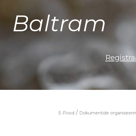
Baltram
Registra
/
E-Pood
Dokumentide organiseeri