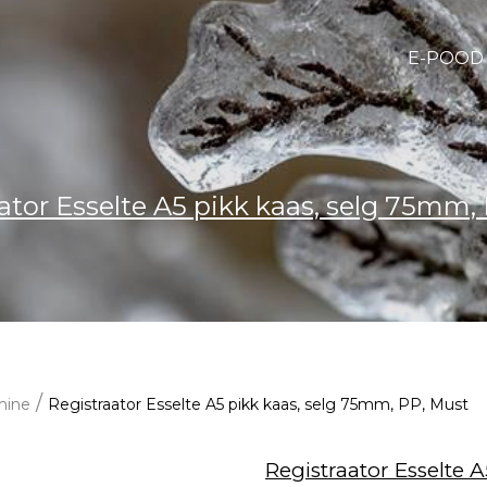
E-POOD
ator Esselte A5 pikk kaas, selg 75mm,
/
mine
Registraator Esselte A5 pikk kaas, selg 75mm, PP, Must
Registraator Esselte 