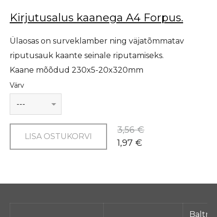
Kirjutusalus kaanega A4 Forpus.
Ülaosas on surveklamber ning väjatõmmatav
riputusauk kaante seinale riputamiseks.
Kaane mõõdud 230x5-20x320mm
Värv
3,56 €
LISA OSTUKORVI
1,97 €
Baltra