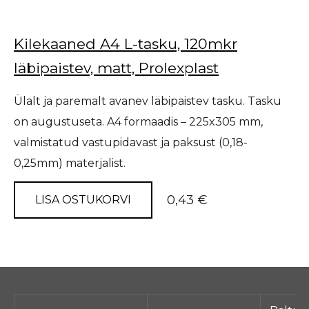
Kilekaaned A4 L-tasku, 120mkr
läbipaistev, matt, Prolexplast
Ülalt ja paremalt avanev läbipaistev tasku. Tasku
on augustuseta. A4 formaadis – 225x305 mm,
valmistatud vastupidavast ja paksust (0,18-
0,25mm) materjalist.
0,43 €
LISA OSTUKORVI