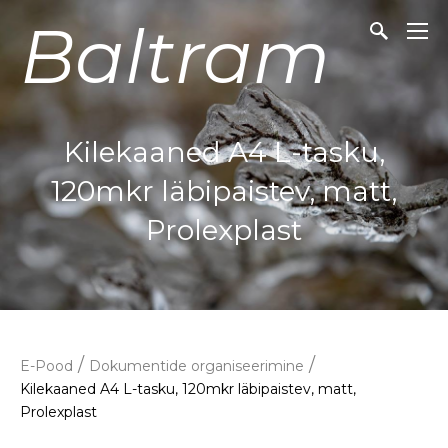
Baltram
Kilekaaned A4 L-tasku,
120mkr läbipaistev, matt,
Prolexplast
/
/
E-Pood
Dokumentide organiseerimine
Kilekaaned A4 L-tasku, 120mkr läbipaistev, matt,
Prolexplast