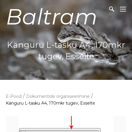
Baltram
Känguru L-tasku A4, 170mkr
tugev, Esselte
/
/
E-Pood
Dokumentide organiseerimine
Känguru L-tasku A4, 170mkr tugev, Esselte