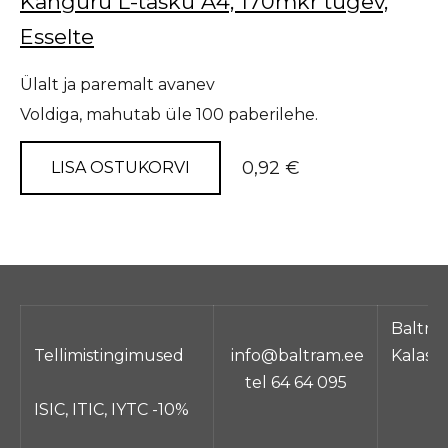
Känguru L-tasku A4, 170mkr tugev,
Esselte
Ülalt ja paremalt avanev
Voldiga, mahutab üle 100 paberilehe.
0,92 €
LISA OSTUKORVI
Baltra
Tellimistingimused
info@baltram.ee
Kalasa
tel 64 64 095
ISIC, ITIC, IYTC -10%
Ta