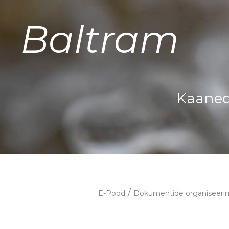
Baltram
Kaaned 
/
E-Pood
Dokumentide organiseeri