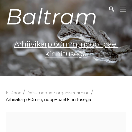
Baltram
Arhiivikarp 60mm, nööp+pael
kinnitusega
/
/
E-Pood
Dokumentide organiseerimine
Arhiivikarp 60mm, nööp+pael kinnitusega